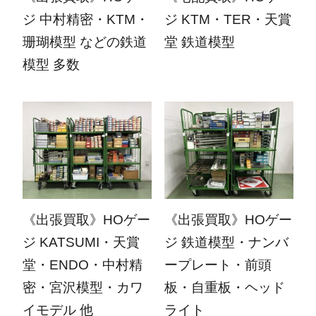
ジ 中村精密・KTM・
ジ KTM・TER・天賞
珊瑚模型 などの鉄道
堂 鉄道模型
模型 多数
2026.01.13
2025.11.25
《出張買取》HOゲー
《出張買取》HOゲー
ジ KATSUMI・天賞
ジ 鉄道模型・ナンバ
堂・ENDO・中村精
ープレート・前頭
密・宮沢模型・カワ
板・自重板・ヘッド
イモデル 他
ライト