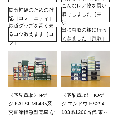
こんなレア物を買い
鉄分補給のための雑
取りしました［実
記［コミュニティ］
績］
鉄道グッズを高く売
出張買取の旅に行っ
るコツ教えます［コ
てきました［買取］
ツ］
2026.07.27
2026.07.13
《宅配買取》Nゲー
《宅配買取》HOゲー
ジ KATSUMI 485系
ジ エンドウ ES294
交直流特急型電車 な
103系1200番代 東西