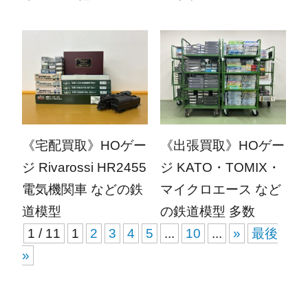
2025.10.14
2025.10.06
《宅配買取》HOゲー
《出張買取》HOゲー
ジ Rivarossi HR2455
ジ KATO・TOMIX・
電気機関車 などの鉄
マイクロエース など
道模型
の鉄道模型 多数
1 / 11
1
2
3
4
5
...
10
...
»
最後
»