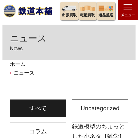
出張買取
宅配買取
遺品整理
ニュース
News
ホーム
ニュース
すべて
Uncategorized
鉄道模型のちょっと
コラム
した小ネタ［雑学］