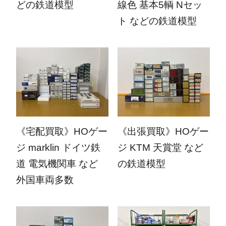
どの鉄道模型
線色 基本5輌 Nセッ
ト などの鉄道模型
2026.06.29
2026.06.08
《宅配買取》HOゲー
《出張買取》HOゲー
ジ marklin ドイツ鉄
ジ KTM 天賞堂 など
道 電気機関車 など
の鉄道模型
外国車両多数