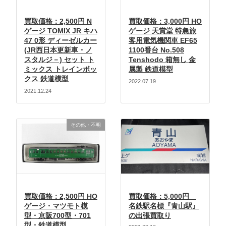
買取価格：2,500円 N
買取価格：3,000円 HO
ゲージ TOMIX JR キハ
ゲージ 天賞堂 特急旅
47 0形 ディーゼルカー
客用電気機関車 EF65
(JR西日本更新車・ノ
1100番台 No.508
スタルジ－) セット ト
Tenshodo 箱無し 金
ミックス トレインボッ
属製 鉄道模型
クス 鉄道模型
2022.07.19
2021.12.24
その他・不明
買取価格：2,500円 HO
買取価格：5,000円
ゲージ・マツモト模
名鉄駅名標『青山駅』
型・京阪700型・701
の出張買取り
型・鉄道模型