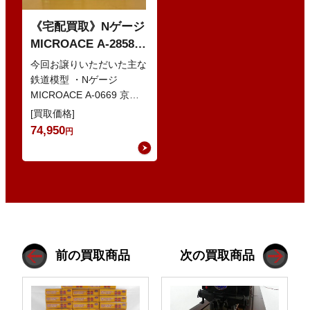
《宅配買取》Nゲージ
MICROACE A-2858
京阪8000系 新塗装 な
今回お譲りいただいた主な
どの鉄道模型
鉄道模型 ・Nゲージ
MICROACE A-0669 京阪
8030系 ・Nゲージ
[買取価格]
GREENMAX 組立キ…
74,950
円
前の買取商品
次の買取商品