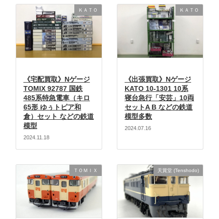
ＫＡＴＯ
ＫＡＴＯ
《宅配買取》Nゲージ
《出張買取》Nゲージ
TOMIX 92787 国鉄
KATO 10-1301 10系
485系特急電車（キロ
寝台急行「安芸」10両
65形 ゆぅトピア和
セットA B などの鉄道
倉）セット などの鉄道
模型多数
模型
2024.07.16
2024.11.18
ＴＯＭＩＸ
天賞堂 (Tenshodo)