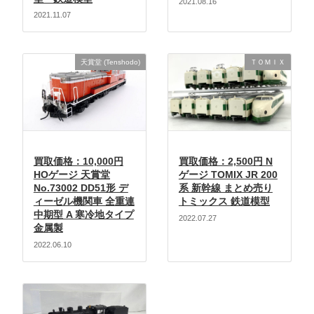
2021.08.16
2021.11.07
天賞堂 (Tenshodo)
ＴＯＭＩＸ
買取価格：10,000円
買取価格：2,500円 N
HOゲージ 天賞堂
ゲージ TOMIX JR 200
No.73002 DD51形 デ
系 新幹線 まとめ売り
ィーゼル機関車 全重連
トミックス 鉄道模型
中期型 A 寒冷地タイプ
2022.07.27
金属製
2022.06.10