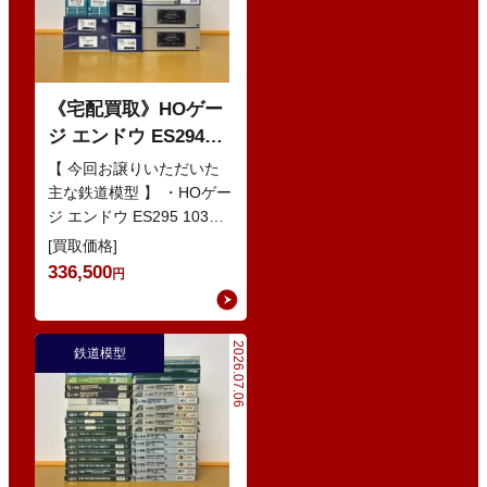
《宅配買取》HOゲー
ジ エンドウ ES294
103系1200番代 東西線
【 今回お譲りいただいた
色 基本5輌 Nセット
主な鉄道模型 】 ・HOゲー
ジ エンドウ ES295 103系
などの鉄道模型
1200番代 東西線色 中間5
[買取価格]
輌 Oセット …
336,500
円
2026.07.06
鉄道模型