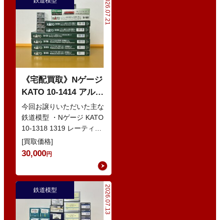
2026.07.21
鉄道模型
《宅配買取》Nゲージ
KATO 10-1414 アルプ
スの赤い客車 EWI な
今回お譲りいただいた主な
どの鉄道模型
鉄道模型 ・Nゲージ KATO
10-1318 1319 レーティッ
シュ鉄道 ベルニナ急行 ・
[買取価格]
Nゲージ K…
30,000
円
2026.07.13
鉄道模型