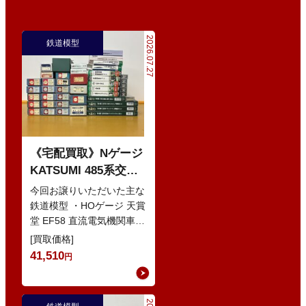
2026.07.27
鉄道模型
《宅配買取》Nゲージ
KATSUMI 485系交直
流特急型電車 などの
今回お譲りいただいた主な
鉄道模型
鉄道模型 ・HOゲージ 天賞
堂 EF58 直流電気機関車
・Nゲージ KATO 10-386
[買取価格]
285系0番…
41,510
円