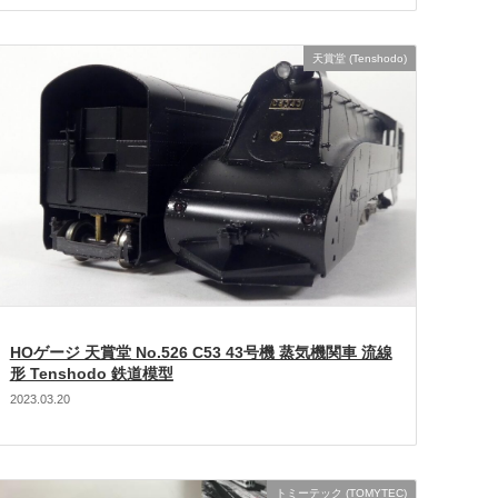
天賞堂 (Tenshodo)
HOゲージ 天賞堂 No.526 C53 43号機 蒸気機関車 流線
形 Tenshodo 鉄道模型
2023.03.20
トミーテック (TOMYTEC)