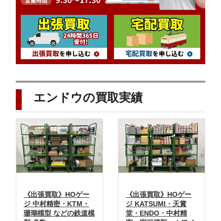
エンドウの買取実績
《出張買取》HOゲー
《出張買取》HOゲー
ジ 中村精密・KTM・
ジ KATSUMI・天賞
珊瑚模型 などの鉄道模
堂・ENDO・中村精