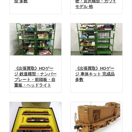
型 多数
密・宮沢模型・カワイ
モデル 他
《出張買取》HOゲー
《出張買取》HOゲー
ジ 鉄道模型・ナンバー
ジ 車体キット 完成品
プレート・前頭板・自
多数
重板・ヘッドライト