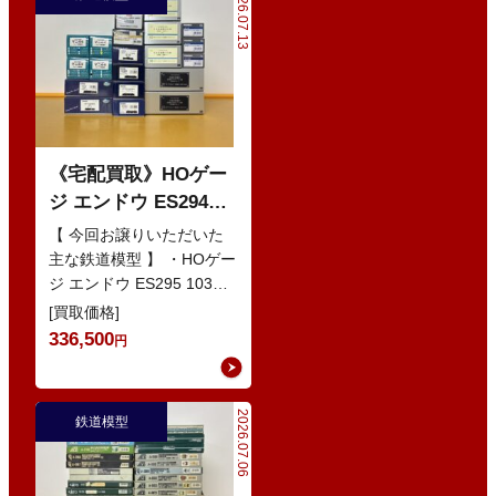
2026.07.13
《宅配買取》HOゲー
ジ エンドウ ES294
103系1200番代 東西線
【 今回お譲りいただいた
色 基本5輌 Nセット
主な鉄道模型 】 ・HOゲー
ジ エンドウ ES295 103系
などの鉄道模型
1200番代 東西線色 中間5
[買取価格]
輌 Oセット …
336,500
円
2026.07.06
鉄道模型