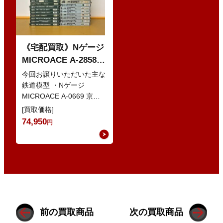
《宅配買取》Nゲージ
MICROACE A-2858
京阪8000系 新塗装 な
今回お譲りいただいた主な
どの鉄道模型
鉄道模型 ・Nゲージ
MICROACE A-0669 京阪
8030系 ・Nゲージ
[買取価格]
GREENMAX 組立キ…
74,950
円
前の買取商品
次の買取商品