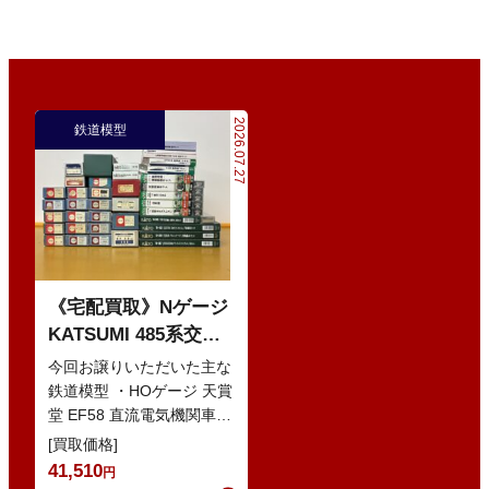
2026.07.27
鉄道模型
《宅配買取》Nゲージ
KATSUMI 485系交直
流特急型電車 などの
今回お譲りいただいた主な
鉄道模型
鉄道模型 ・HOゲージ 天賞
堂 EF58 直流電気機関車
・Nゲージ KATO 10-386
[買取価格]
285系0番…
41,510
円