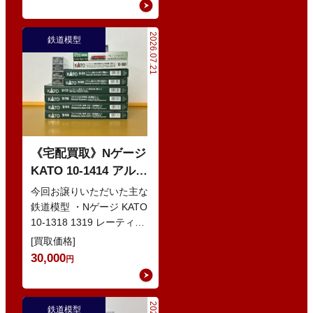
2026.07.21
鉄道模型
《宅配買取》Nゲージ
KATO 10-1414 アルプ
スの赤い客車 EWI な
今回お譲りいただいた主な
どの鉄道模型
鉄道模型 ・Nゲージ KATO
10-1318 1319 レーティッ
シュ鉄道 ベルニナ急行 ・
[買取価格]
Nゲージ K…
30,000
円
鉄道模型