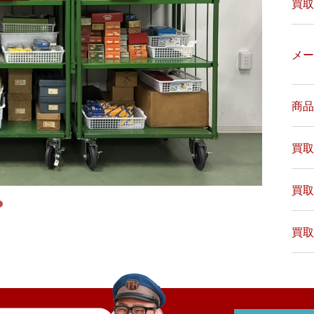
買取
メー
商品
買取
買取
買取