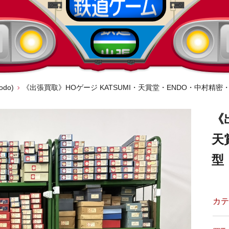
odo)
《出張買取》HOゲージ KATSUMI・天賞堂・ENDO・中村精
《
天
型
カテ