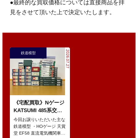
●最終的な買取価格については直接商品を拝
見をさせて頂いた上で決定いたします。
2026.07.27
鉄道模型
《宅配買取》Nゲージ
KATSUMI 485系交直
流特急型電車 などの
今回お譲りいただいた主な
鉄道模型
鉄道模型 ・HOゲージ 天賞
堂 EF58 直流電気機関車