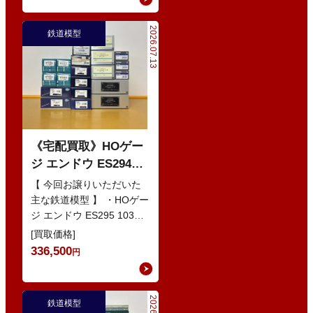
2026.07.13
鉄道模型
《宅配買取》HOゲー
ジ エンドウ ES294
103系1200番代 東西線
【 今回お譲りいただいた
色 基本5輌 Nセット
主な鉄道模型 】 ・HOゲー
ジ エンドウ ES295 103系
などの鉄道模型
1200番代 東西線色 中間5
[買取価格]
輌 Oセット …
336,500
円
鉄道模型