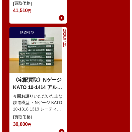
・Nゲージ KATO 10-386
[買取価格]
285系0番…
41,510
円
2026.07.21
鉄道模型
《宅配買取》Nゲージ
KATO 10-1414 アルプ
スの赤い客車 EWI な
今回お譲りいただいた主な
どの鉄道模型
鉄道模型 ・Nゲージ KATO
10-1318 1319 レーティッ
シュ鉄道 ベルニナ急行 ・
[買取価格]
Nゲージ K…
30,000
円