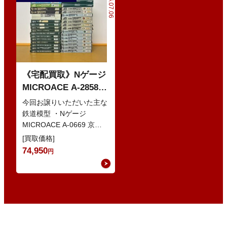
2026.07.06
《宅配買取》Nゲージ
MICROACE A-2858
京阪8000系 新塗装 な
今回お譲りいただいた主な
どの鉄道模型
鉄道模型 ・Nゲージ
MICROACE A-0669 京阪
8030系 ・Nゲージ
[買取価格]
GREENMAX 組立キ…
74,950
円