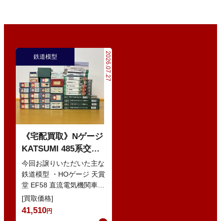
2026.07.27
鉄道模型
《宅配買取》Nゲージ
KATSUMI 485系交直
流特急型電車 などの
今回お譲りいただいた主な
鉄道模型
鉄道模型 ・HOゲージ 天賞
堂 EF58 直流電気機関車
・Nゲージ KATO 10-386
[買取価格]
285系0番…
41,510
円