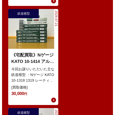
2026.07.21
鉄道模型
《宅配買取》Nゲージ
KATO 10-1414 アルプ
スの赤い客車 EWI な
今回お譲りいただいた主な
どの鉄道模型
鉄道模型 ・Nゲージ KATO
10-1318 1319 レーティッ
シュ鉄道 ベルニナ急行 ・
[買取価格]
Nゲージ K…
30,000
円
鉄道模型