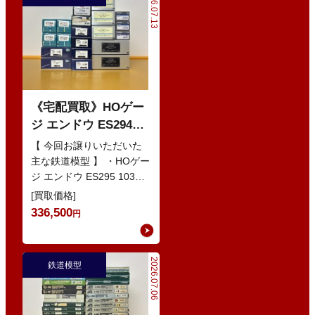
2026.07.13
《宅配買取》HOゲー
ジ エンドウ ES294
103系1200番代 東西線
【 今回お譲りいただいた
色 基本5輌 Nセット
主な鉄道模型 】 ・HOゲー
ジ エンドウ ES295 103系
などの鉄道模型
1200番代 東西線色 中間5
[買取価格]
輌 Oセット …
336,500
円
2026.07.06
鉄道模型