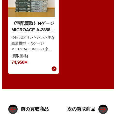
《宅配買取》Nゲージ
MICROACE A-2858
京阪8000系 新塗装 な
今回お譲りいただいた主な
どの鉄道模型
鉄道模型 ・Nゲージ
MICROACE A-0669 京阪
8030系 ・Nゲージ
[買取価格]
GREENMAX 組立キ…
74,950
円
前の買取商品
次の買取商品