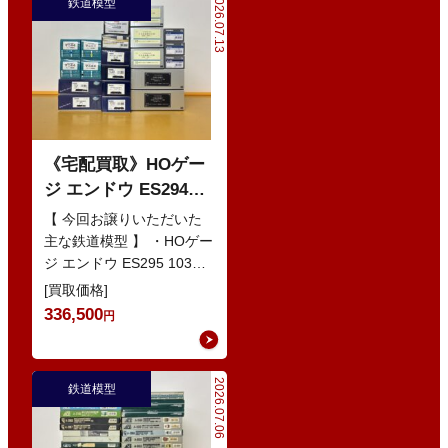
2026.07.13
鉄道模型
《宅配買取》HOゲー
ジ エンドウ ES294
103系1200番代 東西線
【 今回お譲りいただいた
色 基本5輌 Nセット
主な鉄道模型 】 ・HOゲー
ジ エンドウ ES295 103系
などの鉄道模型
1200番代 東西線色 中間5
[買取価格]
輌 Oセット …
336,500
円
2026.07.06
鉄道模型