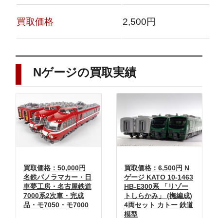
買取価格
2,500円
Nゲージの買取実績
買取価格：50,000円
買取価格：6,500円 N
名鉄パノラマカー・日
ゲージ KATO 10-1463
車夢工房・名古屋鉄道
HB-E300系 「リゾー
7000系2次車・完成
トしらかみ」 (撫編成)
品・モ7050・モ7000
4両セット カトー 鉄道
模型