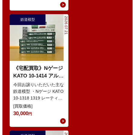
2026.07.21
鉄道模型
《宅配買取》Nゲージ
KATO 10-1414 アルプ
スの赤い客車 EWI な
今回お譲りいただいた主な
どの鉄道模型
鉄道模型 ・Nゲージ KATO
10-1318 1319 レーティッ
シュ鉄道 ベルニナ急行 ・
[買取価格]
Nゲージ K…
30,000
円