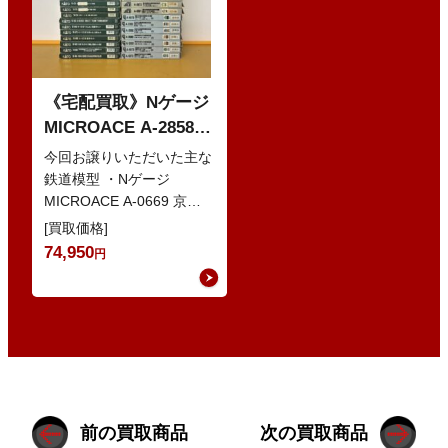
《宅配買取》Nゲージ
MICROACE A-2858
京阪8000系 新塗装 な
今回お譲りいただいた主な
どの鉄道模型
鉄道模型 ・Nゲージ
MICROACE A-0669 京阪
8030系 ・Nゲージ
[買取価格]
GREENMAX 組立キ…
74,950
円
前の買取商品
次の買取商品