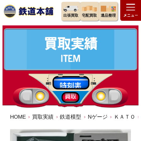
出張買取
宅配買取
遺品整理
HOME
買取実績
鉄道模型
Nゲージ
ＫＡＴＯ