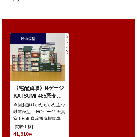
2026.07.27
鉄道模型
《宅配買取》Nゲージ
KATSUMI 485系交直
流特急型電車 などの
今回お譲りいただいた主な
鉄道模型
鉄道模型 ・HOゲージ 天賞
堂 EF58 直流電気機関車
・Nゲージ KATO 10-386
[買取価格]
285系0番…
41,510
円