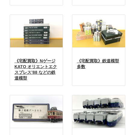
《宅配買取》Nゲージ
《宅配買取》鉄道模型
KATO オリエントエク
多数
スプレス’88 などの鉄
道模型