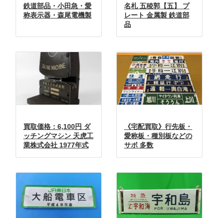
鉄道部品・小田急・愛
名札 五稜郭【五】 プ
称表示器・森尾電機製
レート 金属製 鉄道部
品
買取価格：6,100円 ダ
《宅配買取》行先板・
ッチングマシン 天虎工
愛称板・種別板などの
業株式会社 1977年式
サボ 多数