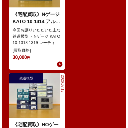
《宅配買取》Nゲージ
KATO 10-1414 アルプ
スの赤い客車 EWI な
今回お譲りいただいた主な
どの鉄道模型
鉄道模型 ・Nゲージ KATO
10-1318 1319 レーティッ
シュ鉄道 ベルニナ急行 ・
[買取価格]
Nゲージ K…
30,000
円
2026.07.13
鉄道模型
《宅配買取》HOゲー