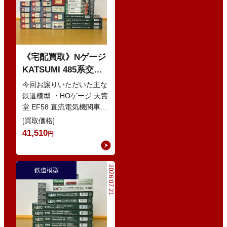
《宅配買取》Nゲージ
KATSUMI 485系交直
流特急型電車 などの
今回お譲りいただいた主な
鉄道模型
鉄道模型 ・HOゲージ 天賞
堂 EF58 直流電気機関車
・Nゲージ KATO 10-386
[買取価格]
285系0番…
41,510
円
2026.07.21
鉄道模型