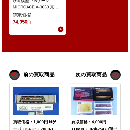
どの鉄道模型
鉄道模型 ・Nゲージ
MICROACE A-0669 京阪
8030系 ・Nゲージ
[買取価格]
GREENMAX 組立キ…
74,950
円
前の買取商品
次の買取商品
買取価格：1,000円 Nゲ
買取価格：4,000円
ージ・KATO・7009-1・
TOMIX・JRキハ470形デ