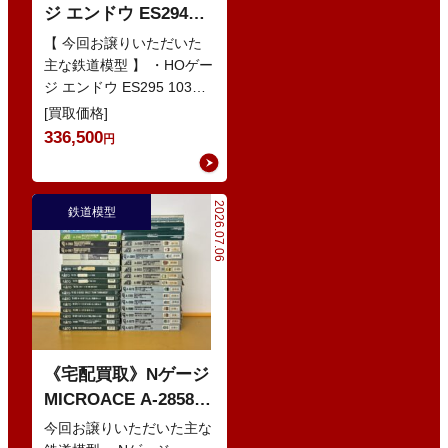
ジ エンドウ ES294
103系1200番代 東西線
【 今回お譲りいただいた
色 基本5輌 Nセット
主な鉄道模型 】 ・HOゲー
ジ エンドウ ES295 103系
などの鉄道模型
1200番代 東西線色 中間5
[買取価格]
輌 Oセット …
336,500
円
2026.07.06
鉄道模型
《宅配買取》Nゲージ
MICROACE A-2858
京阪8000系 新塗装 な
今回お譲りいただいた主な