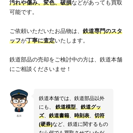
汚れや傷み、変色、破損
などがあっても買取
可能です。
ご依頼いただいたお品物は、
鉄道専門のスタ
ッフ
が
丁寧に査定
いたします。
鉄道部品の売却をご検討中の方は、鉄道本舗
にご相談くださいませ！
鉄道本舗では、鉄道部品以外
にも、
鉄道模型
、
鉄道グッ
ズ
、
鉄道書籍
、
時刻表
、
切符
石川
(硬券)
など、鉄道に関するもの
なら何でも買取させていただ