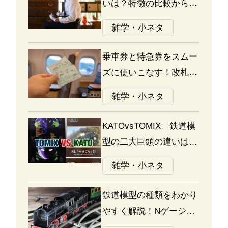
いは？特徴の比較から探
る選び方のポイント
雑学・小ネタ
乗車券と特急券をスムー
ズに使いこなす！改札の
通り方ガイド
雑学・小ネタ
KATOvsTOMIX 鉄道模
型の二大巨頭の違いは何
か？あなたはどっち派？
雑学・小ネタ
鉄道模型の種類をわかり
やすく解説！Nゲージ、
Oゲージ、Zゲージなど