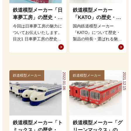
鉄道模型メーカー「日
鉄道模型メーカー
車夢工房」の歴史・特
「KATO」の歴史・特
徴・魅力を徹底解説
徴・魅力を徹底解説
今回は日車夢工房の魅力に
国内鉄道模型メーカー
ついてお伝えいたします。
『KATO』について歴史・
目次1 日車夢工房の歴史2
製品の特長・選ばれる魅力
日車夢工房の特徴3 日車夢
について解説をさせて頂き
工房のファンを惹きつける
ます。 よく聞かれる質問
理…
としてKAT…
2022.01.06
2021.12.15
鉄道模型メーカー
鉄道模型メーカー
鉄道模型メーカー「ト
鉄道模型メーカー「グ
ミックス」の歴史・特
リーンマックス」の歴