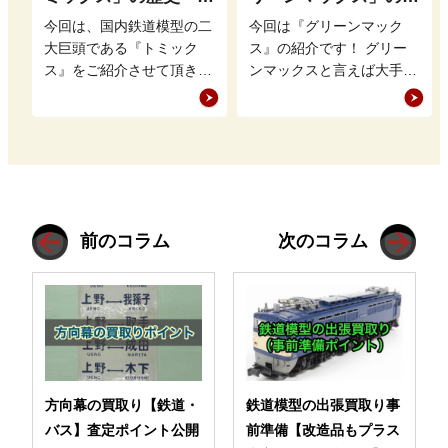
徴・魅力を徹底解説
史・特徴・魅力を徹底
今回は、国内鉄道模型の二
今回は『グリーンマック
解説
大巨頭である『トミック
ス』の紹介です！ グリー
ス』をご紹介させて頂きま
ンマックスと言えば大手鉄
す。 鉄道模型業界でKATO
道模型メーカーが取り上げ
と張り合うトミックスです
ないような地方の私鉄やレ
が、どの…
アな車両を販…
前のコラム
次のコラム
方向幕の買取り【鉄道・
鉄道模型の出張買取り事
バス】査定ポイント公開
前準備【改造品もプラス