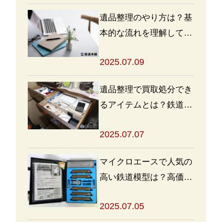
遺品整理のやり方は？基
本的な流れを理解して買
取・処分をスムーズに進
2025.07.09
めよう
遺品整理で買取処分でき
るアイテムとは？鉄道グ
ッズを高く売るポイント
2025.07.07
も
マイクロエースで人気の
高い鉄道模型は？高価買
取の秘訣も解説
2025.07.05