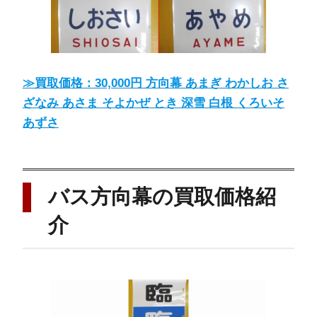
≫買取価格：30,000円 方向幕 あまぎ わかしお さ
ざなみ あさま そよかぜ とき 深雪 白根 くろいそ
あずさ
バス方向幕の買取価格紹
介