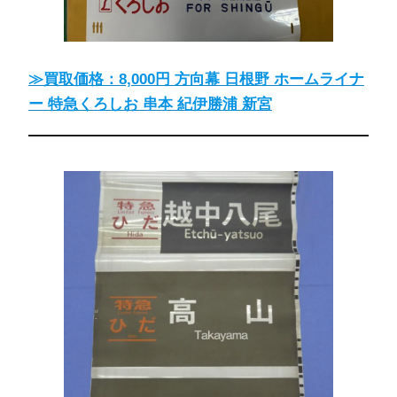
≫買取価格：8,000円 方向幕 日根野 ホームライナ
ー 特急くろしお 串本 紀伊勝浦 新宮