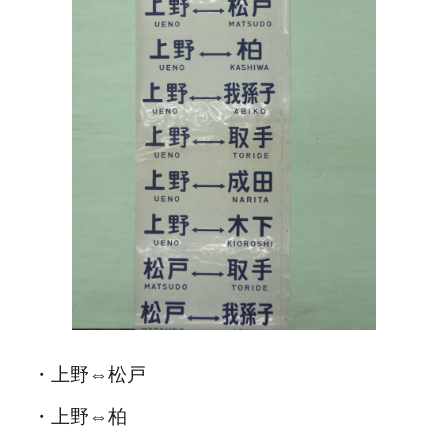
・上野⇔松戸
・上野⇔柏