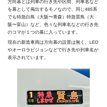
方向幕とは列車の行き先や区間、列車名など
を幕として掲出するモノなので、同じ485系
でも特急白鳥（大阪〜青森）特急雷鳥（大
阪〜富山）など、色々な列車名などの行き先
のコマが１つの幕に入っています。
現在の新造車両は方向幕の設置は無く、LED
やオーロラビジョンなどで行き先や列車名が
表示されています。