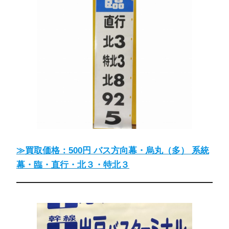
≫買取価格：500円 バス方向幕・烏丸（多） 系統
幕・臨・直行・北３・特北３