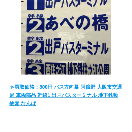
≫買取価格：800円 バス方向幕 阿倍野 大阪市交通
局 車両部品 幹線1 出戸バスターミナル 地下鉄動
物園 なんば