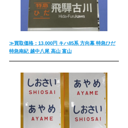
≫買取価格：13,000円 キハ85系 方向幕 特急ひだ
特急南紀 越中八尾 高山 富山