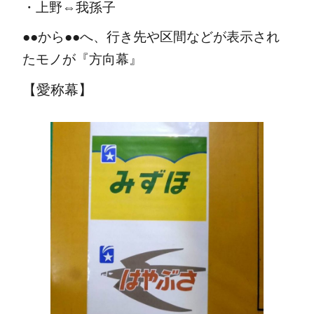
・上野⇔我孫子
●●から●●へ、行き先や区間などが表示され
たモノが『方向幕』
【
愛称幕
】