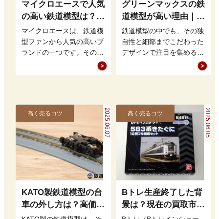
マイクロエースで人気
グリーンマックスの鉄
の高い鉄道模型は？高
道模型が高い理由｜そ
価買取の秘訣も解説
の魅力と高価買取の条
マイクロエースは、鉄道模
鉄道模型の中でも、その独
件とは
型ファンから人気の高いブ
自性と細部までこだわった
ランドの一つです。その精
デザインで注目を集める
密なデザインや幅広いライ
「グリーンマックス」。他
ンナップは、初心者からコ
のメーカーと比べて価格が
レクターま…
高いと言われ…
2025.06.07
2025.06.05
高く売るコツ
高く売るコツ
KATO製鉄道模型の台
Bトレ生産終了した背
車の外し方は？高価買
景は？現在の買取市場
取につながるメンテナ
での評価や高値で売る
KATO製の鉄道模型は、そ
Bトレ（Bトレインショー