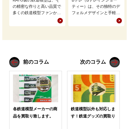
ンス方法
ポイント
の精密な作りと高い品質で
ティー）は、その独特のデ
多くの鉄道模型ファンから
フォルメデザインと手軽に
支持を集めています。 し
楽しめる組み立て式という
かし、中には台車の外し方
点に特徴があり、多くの鉄
がわから…
道模型ファ…
前のコラム
次のコラム
各鉄道模型メーカーの商
鉄道模型以外も対応しま
品を買取り致します。
す！鉄道グッズの買取り