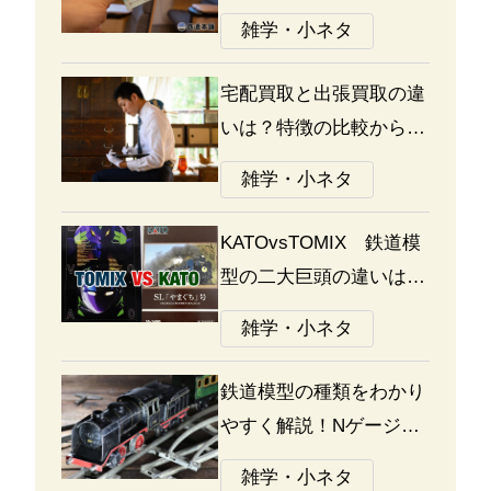
通り方ガイド
雑学・小ネタ
宅配買取と出張買取の違
いは？特徴の比較から探
る選び方のポイント
雑学・小ネタ
KATOvsTOMIX 鉄道模
型の二大巨頭の違いは何
か？あなたはどっち派？
雑学・小ネタ
鉄道模型の種類をわかり
やすく解説！Nゲージ、
Oゲージ、Zゲージなど
雑学・小ネタ