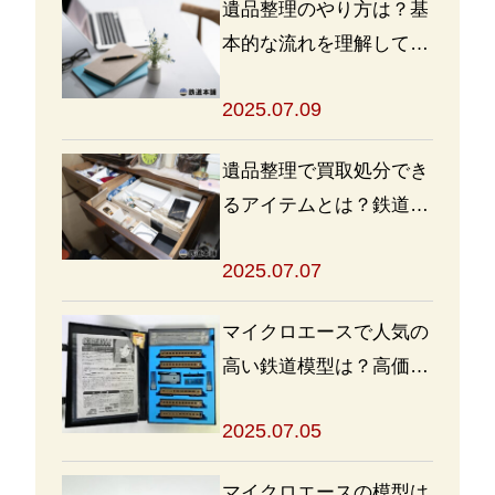
遺品整理のやり方は？基
本的な流れを理解して買
取・処分をスムーズに進
2025.07.09
めよう
遺品整理で買取処分でき
るアイテムとは？鉄道グ
ッズを高く売るポイント
2025.07.07
も
マイクロエースで人気の
高い鉄道模型は？高価買
取の秘訣も解説
2025.07.05
マイクロエースの模型は