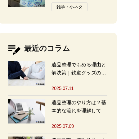
と注意点
雑学・小ネタ
最近のコラム
遺品整理でもめる理由と
解決策｜鉄道グッズの整
理方法もアドバイス
2025.07.11
遺品整理のやり方は？基
本的な流れを理解して買
取・処分をスムーズに進
2025.07.09
めよう