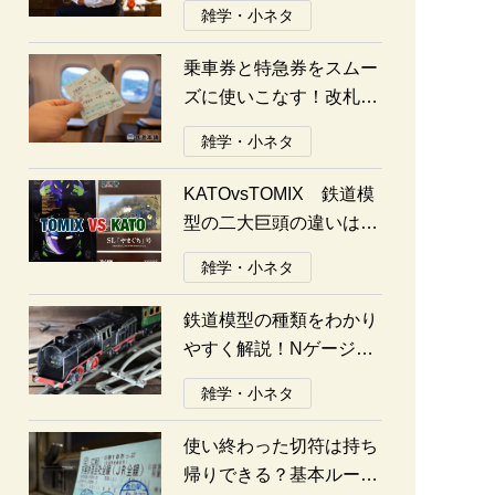
雑学・小ネタ
乗車券と特急券をスムー
ズに使いこなす！改札の
通り方ガイド
雑学・小ネタ
KATOvsTOMIX 鉄道模
型の二大巨頭の違いは何
か？あなたはどっち派？
雑学・小ネタ
鉄道模型の種類をわかり
やすく解説！Nゲージ、
Oゲージ、Zゲージなど
雑学・小ネタ
の違いについて
使い終わった切符は持ち
帰りできる？基本ルール