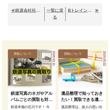
鉄道会社社史の買取り
一覧に戻
Bトレインショーティー買取り
る
2025.03.11
2024.05.02
買取について
買取について
鉄道写真のネガやアル
遺品整理で知っておき
バムごとの買取も対応
たい！買取できる遺品
いたします
と高く売るコツ
鉄道本舗の石川です！ 今
遺品整理は、故人の思い出