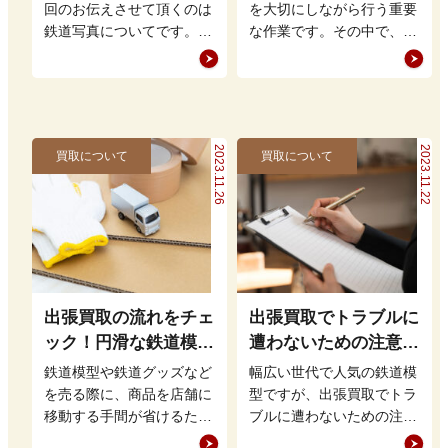
回のお伝えさせて頂くのは
を大切にしながら行う重要
鉄道写真についてです。
な作業です。その中で、遺
鉄道写真と言うと軽便鉄道
族が買取可能な遺品を見極
の工事の様子などから最近
め、適切に処分すること
の鉄道写真…
は、後々の手…
2023.11.26
2023.11.22
買取について
買取について
出張買取の流れをチェ
出張買取でトラブルに
ック！円滑な鉄道模型
遭わないための注意点
買取のために知ってお
とは？業者の選び方も
鉄道模型や鉄道グッズなど
幅広い世代で人気の鉄道模
きたいこと
確認
を売る際に、商品を店舗に
型ですが、出張買取でトラ
移動する手間が省けるため
ブルに遭わないための注意
人気がある出張買取です
点はどのようなものがある