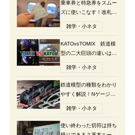
乗車券と特急券をスムー
ズに使いこなす！改札の
通り方ガイド
雑学・小ネタ
KATOvsTOMIX 鉄道模
型の二大巨頭の違いは何
か？あなたはどっち派？
雑学・小ネタ
鉄道模型の種類をわかり
やすく解説！Nゲージ、
Oゲージ、Zゲージなど
雑学・小ネタ
の違いについて
使い終わった切符は持ち
帰りできる？基本ルール