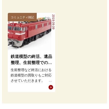
由をお伝えし…
2019.09.09
コミュニティ雑記
鉄道模型の終活、遺品
整理、生前整理での買
取りも致します。
生前整理など終活における
鉄道模型の買取りもご対応
させていただきます。
今回は鉄道模型に関わる終
活、遺品整理、生前整理、
につ…