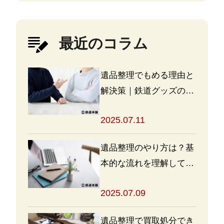
最近のコラム
遺品整理でもめる理由と
解決策｜鉄道グッズの整
理方法もアドバイス
2025.07.11
遺品整理のやり方は？基
本的な流れを理解して買
取・処分をスムーズに進
2025.07.09
めよう
遺品整理で買取処分でき