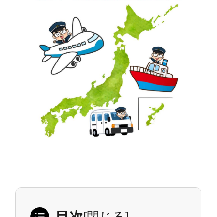
目次
[
閉じる
]