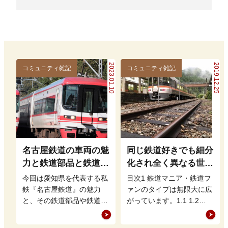
2023.01.10
2019.12.25
コミュニティ雑記
コミュニティ雑記
名古屋鉄道の車両の魅
同じ鉄道好きでも細分
力と鉄道部品と鉄道模
化され全く異なる世界
型の買取
で生きている。
今回は愛知県を代表する私
目次1 鉄道マニア・鉄道フ
鉄『名古屋鉄道』の魅力
ァンのタイプは無限大に広
と、その鉄道部品や鉄道模
がっています。1.1 1.2
型と楽しむと言う部分から
１、〇〇鉄の種類がとにか
名鉄が人々を引き付ける理
く多い。1.3 ２、鉄道の…