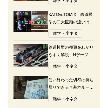
雑学・小ネタ
KATOvsTOMIX 鉄道模
型の二大巨頭の違いは何
か？あなたはどっち派？
雑学・小ネタ
鉄道模型の種類をわかり
やすく解説！Nゲージ、
Oゲージ、Zゲージなど
雑学・小ネタ
の違いについて
使い終わった切符は持ち
帰りできる？基本ルール
と注意点
雑学・小ネタ