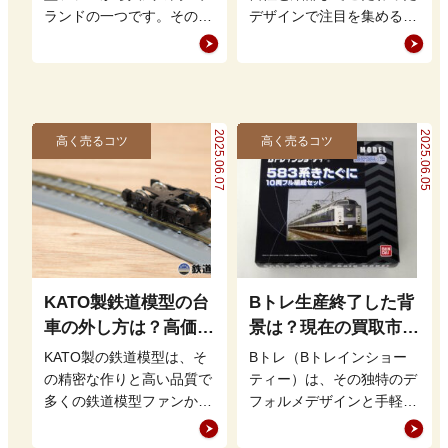
ランドの一つです。その精
デザインで注目を集める
密なデザインや幅広いライ
「グリーンマックス」。他
ンナップは、初心者からコ
のメーカーと比べて価格が
レクターま…
高いと言われ…
2025.06.07
2025.06.05
高く売るコツ
高く売るコツ
KATO製鉄道模型の台
Bトレ生産終了した背
車の外し方は？高価買
景は？現在の買取市場
取につながるメンテナ
での評価や高値で売る
KATO製の鉄道模型は、そ
Bトレ（Bトレインショー
ンス方法
ポイント
の精密な作りと高い品質で
ティー）は、その独特のデ
多くの鉄道模型ファンから
フォルメデザインと手軽に
支持を集めています。 し
楽しめる組み立て式という
かし、中には台車の外し方
点に特徴があり、多くの鉄