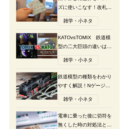
ズに使いこなす！改札の
通り方ガイド
雑学・小ネタ
KATOvsTOMIX 鉄道模
型の二大巨頭の違いは何
か？あなたはどっち派？
雑学・小ネタ
鉄道模型の種類をわかり
やすく解説！Nゲージ、
Oゲージ、Zゲージなど
雑学・小ネタ
の違いについて
電車に乗った後に切符を
無くした時の対処法と大