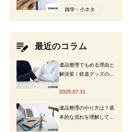
切な切符を紛失しないた
雑学・小ネタ
めのポイント
最近のコラム
遺品整理でもめる理由と
解決策｜鉄道グッズの整
理方法もアドバイス
2025.07.11
遺品整理のやり方は？基
本的な流れを理解して買
取・処分をスムーズに進