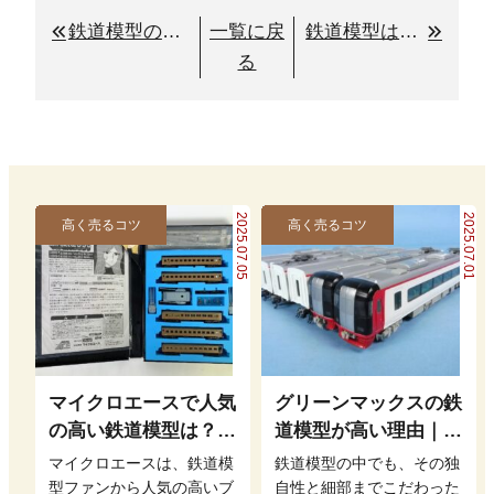
鉄道模型のバラストの撒き方や選び方のポイントとは？リアルな風景を実現するための必須アイテム
一覧に戻
鉄道模型はどうして高いの？高く売れるゲージや種類は？
る
2025.07.05
2025.07.01
高く売るコツ
高く売るコツ
マイクロエースで人気
グリーンマックスの鉄
の高い鉄道模型は？高
道模型が高い理由｜そ
価買取の秘訣も解説
の魅力と高価買取の条
マイクロエースは、鉄道模
鉄道模型の中でも、その独
件とは
型ファンから人気の高いブ
自性と細部までこだわった