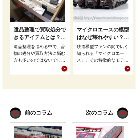
遺品整理で買取処分で
マイクロエースの模型
きるアイテムとは？鉄
はなぜ壊れやすい？｜
道グッズを高く売るポ
特徴と対策を解説
遺品整理を進める中で、品
鉄道模型ファンの間で広く
イントも
物の処分や買取方法に悩む
知られる「マイクロエー
方も多いのではないでしょ
ス」。その特徴的なモデル
うか。特に、まだ価値のあ
展開や緻密なディテールが
る品物は適切に買取に出す
魅力ですが、「壊れやす
ことで、新…
い」との評価も…
前のコラム
次のコラム