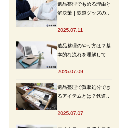
遺品整理でもめる理由と
解決策｜鉄道グッズの整
理方法もアドバイス
2025.07.11
遺品整理のやり方は？基
本的な流れを理解して買
取・処分をスムーズに進
2025.07.09
めよう
遺品整理で買取処分でき
るアイテムとは？鉄道グ
ッズを高く売るポイント
2025.07.07
も