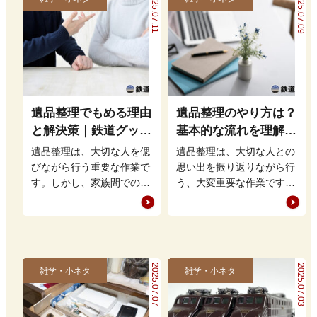
2025.07.11
2025.07.09
遺品整理でもめる理由
遺品整理のやり方は？
と解決策｜鉄道グッズ
基本的な流れを理解し
の整理方法もアドバイ
て買取・処分をスムー
遺品整理は、大切な人を偲
遺品整理は、大切な人との
ス
ズに進めよう
びながら行う重要な作業で
思い出を振り返りながら行
す。しかし、家族間での意
う、大変重要な作業です。
見の相違や思い出の品をど
しかし、どこから手をつけ
う扱うかという問題から、
れば良いのかやり方が分か
もめること…
らず、途方…
2025.07.07
2025.07.03
雑学・小ネタ
雑学・小ネタ