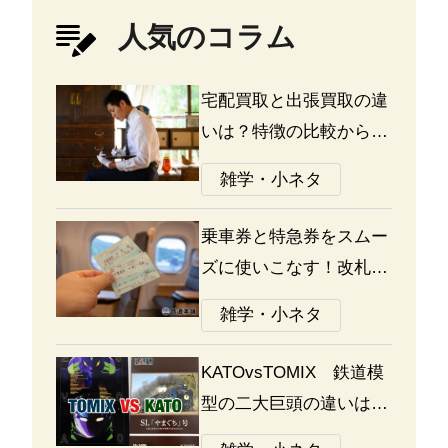
人気のコラム
宅配買取と出張買取の違
いは？特徴の比較から探
る選び方のポイント
雑学・小ネタ
乗車券と特急券をスムー
ズに使いこなす！改札の
通り方ガイド
雑学・小ネタ
KATOvsTOMIX 鉄道模
型の二大巨頭の違いは何
か？あなたはどっち派？