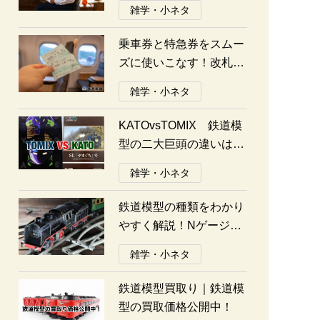
雑学・小ネタ
乗車券と特急券をスムー
ズに使いこなす！改札の
通り方ガイド
雑学・小ネタ
KATOvsTOMIX 鉄道模
型の二大巨頭の違いは何
か？あなたはどっち派？
雑学・小ネタ
鉄道模型の種類をわかり
やすく解説！Nゲージ、
Oゲージ、Zゲージなど
雑学・小ネタ
の違いについて
鉄道模型買取り｜鉄道模
型の買取価格公開中！