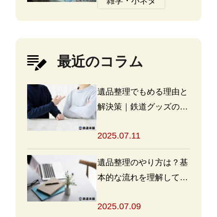
雑学・小ネタ
最近のコラム
遺品整理でもめる理由と
解決策｜鉄道グッズの整
理方法もアドバイス
2025.07.11
遺品整理のやり方は？基
本的な流れを理解して買
取・処分をスムーズに進
2025.07.09
めよう