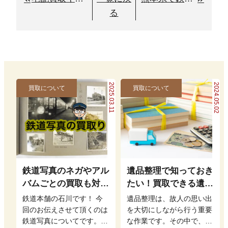
る
2025.03.11
2024.05.02
買取について
買取について
鉄道写真のネガやアル
遺品整理で知っておき
バムごとの買取も対応
たい！買取できる遺品
いたします
と高く売るコツ
鉄道本舗の石川です！ 今
遺品整理は、故人の思い出
回のお伝えさせて頂くのは
を大切にしながら行う重要
鉄道写真についてです。
な作業です。その中で、遺