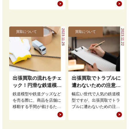
鉄道写真と言うと軽便鉄道
族が買取可能な遺品を見極
の工事の様子などから最近
め、適切に処分すること
の鉄道写真…
は、後々の手…
2023.11.26
2023.11.22
買取について
買取について
出張買取の流れをチェ
出張買取でトラブルに
ック！円滑な鉄道模型
遭わないための注意点
買取のために知ってお
とは？業者の選び方も
鉄道模型や鉄道グッズなど
幅広い世代で人気の鉄道模
きたいこと
確認
を売る際に、商品を店舗に
型ですが、出張買取でトラ
移動する手間が省けるため
ブルに遭わないための注意
人気がある出張買取です
点はどのようなものがある
が、その流れはどのような
のでしょうか。 実際の出
ものなのでし…
張買取の現…