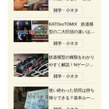
通り方ガイド
雑学・小ネタ
KATOvsTOMIX 鉄道模
型の二大巨頭の違いは何
か？あなたはどっち派？
雑学・小ネタ
鉄道模型の種類をわかり
やすく解説！Nゲージ、
Oゲージ、Zゲージなど
雑学・小ネタ
の違いについて
使い終わった切符は持ち
帰りできる？基本ルール
と注意点