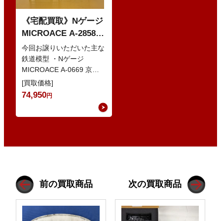
《宅配買取》Nゲージ
MICROACE A-2858
京阪8000系 新塗装 な
今回お譲りいただいた主な
どの鉄道模型
鉄道模型 ・Nゲージ
MICROACE A-0669 京阪
8030系 ・Nゲージ
[買取価格]
GREENMAX 組立キ…
74,950
円
前の買取商品
次の買取商品