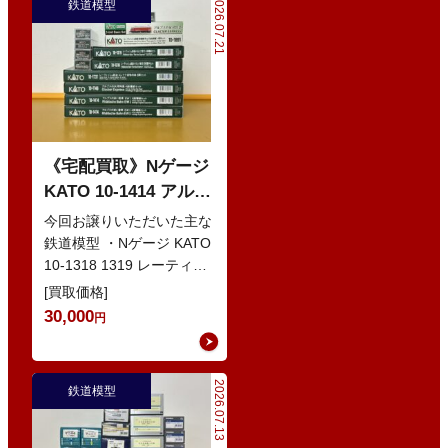
2026.07.21
鉄道模型
《宅配買取》Nゲージ
KATO 10-1414 アルプ
スの赤い客車 EWI な
今回お譲りいただいた主な
どの鉄道模型
鉄道模型 ・Nゲージ KATO
10-1318 1319 レーティッ
シュ鉄道 ベルニナ急行 ・
[買取価格]
Nゲージ K…
30,000
円
2026.07.13
鉄道模型