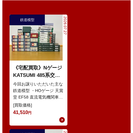
2026.07.27
鉄道模型
《宅配買取》Nゲージ
KATSUMI 485系交直
流特急型電車 などの
今回お譲りいただいた主な
鉄道模型
鉄道模型 ・HOゲージ 天賞
堂 EF58 直流電気機関車
・Nゲージ KATO 10-386
[買取価格]
285系0番…
41,510
円