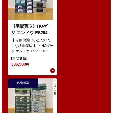
《宅配買取》HOゲー
ジ エンドウ ES294
103系1200番代 東西線
【 今回お譲りいただいた
色 基本5輌 Nセット
主な鉄道模型 】 ・HOゲー
ジ エンドウ ES295 103系
などの鉄道模型
1200番代 東西線色 中間5
[買取価格]
輌 Oセット …
336,500
円
2026.07.06
鉄道模型