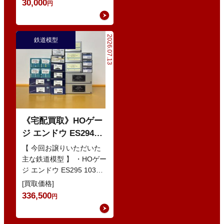
30,000
円
2026.07.13
鉄道模型
《宅配買取》HOゲー
ジ エンドウ ES294
103系1200番代 東西線
【 今回お譲りいただいた
色 基本5輌 Nセット
主な鉄道模型 】 ・HOゲー
ジ エンドウ ES295 103系
などの鉄道模型
1200番代 東西線色 中間5
[買取価格]
輌 Oセット …
336,500
円