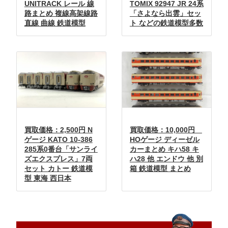
UNITRACK レール 線
TOMIX 92947 JR 24系
路まとめ 複線高架線路
「さよなら出雲」セッ
直線 曲線 鉄道模型
ト などの鉄道模型多数
買取価格：2,500円 N
買取価格：10,000円
ゲージ KATO 10-386
HOゲージ ディーゼル
285系0番台「サンライ
カーまとめ キハ58 キ
ズエクスプレス」7両
ハ28 他 エンドウ 他 別
セット カトー 鉄道模
箱 鉄道模型 まとめ
型 東海 西日本