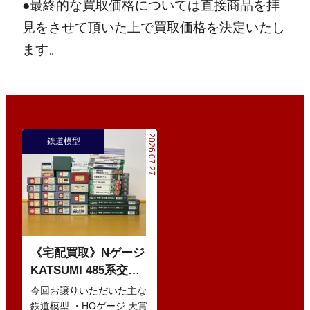
●最終的な買取価格については直接商品を拝
見をさせて頂いた上で買取価格を決定いたし
ます。
2026.07.27
鉄道模型
《宅配買取》Nゲージ
KATSUMI 485系交直
流特急型電車 などの
今回お譲りいただいた主な
鉄道模型
鉄道模型 ・HOゲージ 天賞