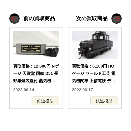
前の買取商品
次の買取商品
買取価格：12,600円 Nゲ
買取価格：6,100円 HO
ージ 天賞堂 国鉄 D51 長
ゲージ ワールド工芸 電
野集煙装置付 蒸気機関
気機関車 上信電鉄 デキ1
車 鉄道模型
Ⅱ 塗装済完成品・金属
2022.06.14
2022.06.17
製 鉄道模型
鉄道模型
鉄道模型