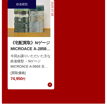
2026.07.06
鉄道模型
《宅配買取》Nゲージ
MICROACE A-2858
京阪8000系 新塗装 な
今回お譲りいただいた主な
どの鉄道模型
鉄道模型 ・Nゲージ
MICROACE A-0669 京阪
8030系 ・Nゲージ
[買取価格]
GREENMAX 組立キ…
74,950
円