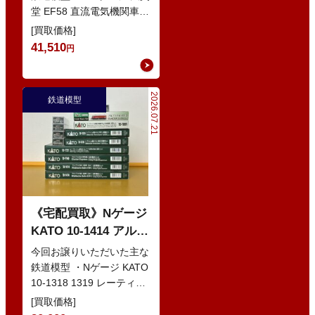
堂 EF58 直流電気機関車
・Nゲージ KATO 10-386
[買取価格]
285系0番…
41,510
円
2026.07.21
鉄道模型
《宅配買取》Nゲージ
KATO 10-1414 アルプ
スの赤い客車 EWI な
今回お譲りいただいた主な
どの鉄道模型
鉄道模型 ・Nゲージ KATO
10-1318 1319 レーティッ
シュ鉄道 ベルニナ急行 ・
[買取価格]
Nゲージ K…