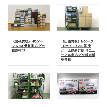
《出張買取》HOゲー
《出張買取》Nゲージ
ジ KTM 天賞堂 などの
TOMIX JR 200系 東
鉄道模型
北・上越新幹線 リニュ
ーアル車 などの鉄道模
型多数