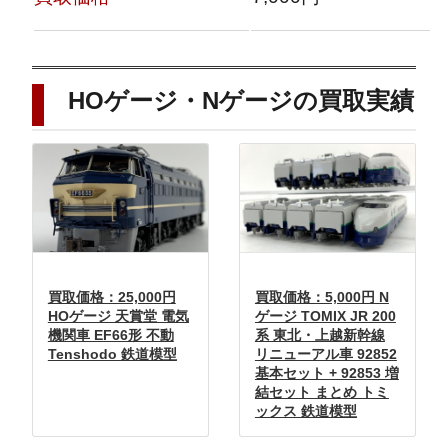
HOゲージ・Nゲージの買取実績
買取価格：25,000円
買取価格：5,000円 N
HOゲージ 天賞堂 電気
ゲージ TOMIX JR 200
機関車 EF66形 不動
系 東北・上越新幹線
Tenshodo 鉄道模型
リニューアル車 92852
基本セット + 92853 増
結セット まとめ トミ
ックス 鉄道模型