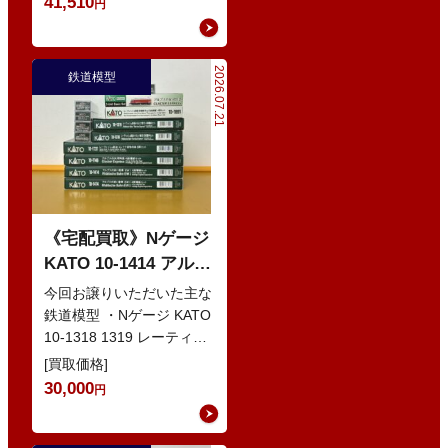
41,510
円
2026.07.21
鉄道模型
《宅配買取》Nゲージ
KATO 10-1414 アルプ
スの赤い客車 EWI な
今回お譲りいただいた主な
どの鉄道模型
鉄道模型 ・Nゲージ KATO
10-1318 1319 レーティッ
シュ鉄道 ベルニナ急行 ・
[買取価格]
Nゲージ K…
30,000
円