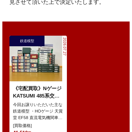
見させて頂いた上で決定いたします。
2026.07.27
鉄道模型
《宅配買取》Nゲージ
KATSUMI 485系交直
流特急型電車 などの
今回お譲りいただいた主な
鉄道模型
鉄道模型 ・HOゲージ 天賞
堂 EF58 直流電気機関車
・Nゲージ KATO 10-386
[買取価格]
285系0番…