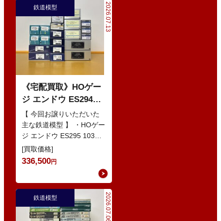
2026.07.13
鉄道模型
《宅配買取》HOゲー
ジ エンドウ ES294
103系1200番代 東西線
【 今回お譲りいただいた
色 基本5輌 Nセット
主な鉄道模型 】 ・HOゲー
ジ エンドウ ES295 103系
などの鉄道模型
1200番代 東西線色 中間5
[買取価格]
輌 Oセット …
336,500
円
2026.07.06
鉄道模型