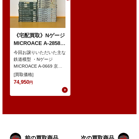
《宅配買取》Nゲージ
MICROACE A-2858
京阪8000系 新塗装 な
今回お譲りいただいた主な
どの鉄道模型
鉄道模型 ・Nゲージ
MICROACE A-0669 京阪
8030系 ・Nゲージ
[買取価格]
GREENMAX 組立キ…
74,950
円
前の買取商品
次の買取商品