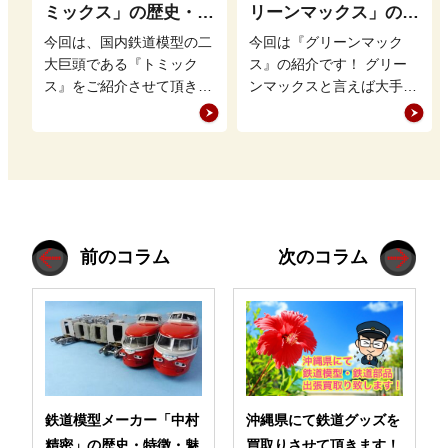
ミックス」の歴史・特
リーンマックス」の歴
徴・魅力を徹底解説
史・特徴・魅力を徹底
今回は、国内鉄道模型の二
今回は『グリーンマック
解説
大巨頭である『トミック
ス』の紹介です！ グリー
ス』をご紹介させて頂きま
ンマックスと言えば大手鉄
す。 鉄道模型業界でKATO
道模型メーカーが取り上げ
と張り合うトミックスです
ないような地方の私鉄やレ
が、どの…
アな車両を販…
前のコラム
次のコラム
鉄道模型メーカー「中村
沖縄県にて鉄道グッズを
精密」の歴史・特徴・魅
買取りさせて頂きます！