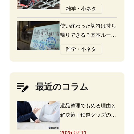
Oゲージ、Zゲージなど
雑学・小ネタ
の違いについて
使い終わった切符は持ち
帰りできる？基本ルール
と注意点
雑学・小ネタ
最近のコラム
遺品整理でもめる理由と
解決策｜鉄道グッズの整
理方法もアドバイス
2025.07.11