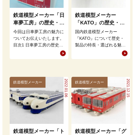
鉄道模型メーカー「日
鉄道模型メーカー
車夢工房」の歴史・特
「KATO」の歴史・特
徴・魅力を徹底解説
徴・魅力を徹底解説
今回は日車夢工房の魅力に
国内鉄道模型メーカー
ついてお伝えいたします。
『KATO』について歴史・
目次1 日車夢工房の歴史2
製品の特長・選ばれる魅力
日車夢工房の特徴3 日車夢
について解説をさせて頂き
工房のファンを惹きつける
ます。 よく聞かれる質問
理…
としてKAT…
2022.01.06
2021.12.15
鉄道模型メーカー
鉄道模型メーカー
鉄道模型メーカー「ト
鉄道模型メーカー「グ