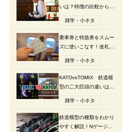
いは？特徴の比較から探
る選び方のポイント
雑学・小ネタ
乗車券と特急券をスムー
ズに使いこなす！改札の
通り方ガイド
雑学・小ネタ
KATOvsTOMIX 鉄道模
型の二大巨頭の違いは何
か？あなたはどっち派？
雑学・小ネタ
鉄道模型の種類をわかり
やすく解説！Nゲージ、