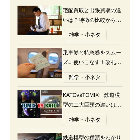
宅配買取と出張買取の違
いは？特徴の比較から探
る選び方のポイント
雑学・小ネタ
乗車券と特急券をスムー
ズに使いこなす！改札の
通り方ガイド
雑学・小ネタ
KATOvsTOMIX 鉄道模
型の二大巨頭の違いは何
か？あなたはどっち派？
雑学・小ネタ
鉄道模型の種類をわかり