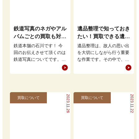
鉄道写真のネガやアル
遺品整理で知っておき
バムごとの買取も対応
たい！買取できる遺品
いたします
と高く売るコツ
鉄道本舗の石川です！ 今
遺品整理は、故人の思い出
回のお伝えさせて頂くのは
を大切にしながら行う重要
鉄道写真についてです。
な作業です。その中で、遺
鉄道写真と言うと軽便鉄道
族が買取可能な遺品を見極
の工事の様子などから最近
め、適切に処分すること
の鉄道写真…
は、後々の手…
2023.11.26
2023.11.22
買取について
買取について