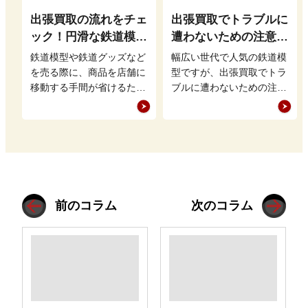
出張買取の流れをチェ
出張買取でトラブルに
ック！円滑な鉄道模型
遭わないための注意点
買取のために知ってお
とは？業者の選び方も
鉄道模型や鉄道グッズなど
幅広い世代で人気の鉄道模
きたいこと
確認
を売る際に、商品を店舗に
型ですが、出張買取でトラ
移動する手間が省けるため
ブルに遭わないための注意
人気がある出張買取です
点はどのようなものがある
が、その流れはどのような
のでしょうか。 実際の出
ものなのでし…
張買取の現…
前のコラム
次のコラム