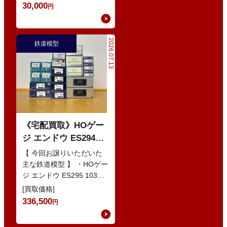
Nゲージ K…
30,000
円
2026.07.13
鉄道模型
《宅配買取》HOゲー
ジ エンドウ ES294
103系1200番代 東西線
【 今回お譲りいただいた
色 基本5輌 Nセット
主な鉄道模型 】 ・HOゲー
ジ エンドウ ES295 103系
などの鉄道模型
1200番代 東西線色 中間5
[買取価格]
輌 Oセット …
336,500
円