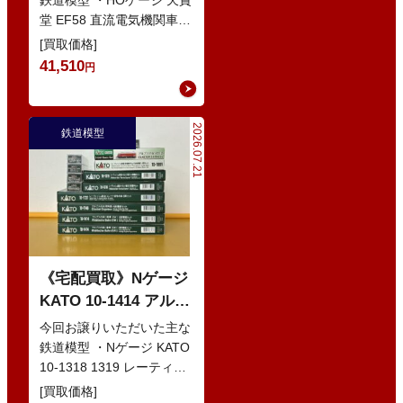
堂 EF58 直流電気機関車
・Nゲージ KATO 10-386
[買取価格]
285系0番…
41,510
円
2026.07.21
鉄道模型
《宅配買取》Nゲージ
KATO 10-1414 アルプ
スの赤い客車 EWI な
今回お譲りいただいた主な
どの鉄道模型
鉄道模型 ・Nゲージ KATO
10-1318 1319 レーティッ
シュ鉄道 ベルニナ急行 ・
[買取価格]