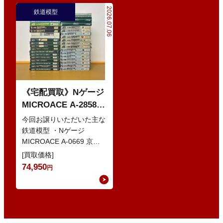
2026.07.06
鉄道模型
《宅配買取》Nゲージ
MICROACE A-2858
京阪8000系 新塗装 な
今回お譲りいただいた主な
どの鉄道模型
鉄道模型 ・Nゲージ
MICROACE A-0669 京阪
8030系 ・Nゲージ
[買取価格]
GREENMAX 組立キ…
74,950
円