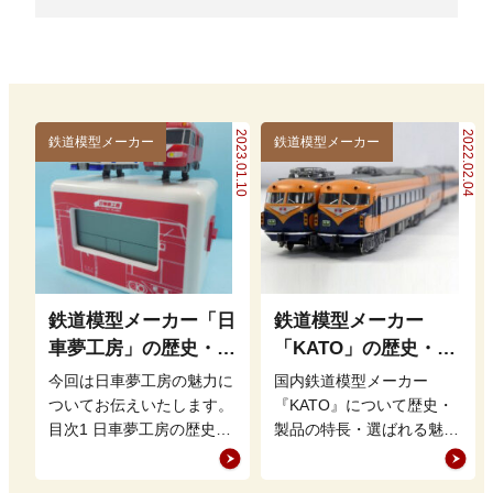
2023.01.10
2022.02.04
鉄道模型メーカー
鉄道模型メーカー
鉄道模型メーカー「日
鉄道模型メーカー
車夢工房」の歴史・特
「KATO」の歴史・特
徴・魅力を徹底解説
徴・魅力を徹底解説
今回は日車夢工房の魅力に
国内鉄道模型メーカー
ついてお伝えいたします。
『KATO』について歴史・
目次1 日車夢工房の歴史2
製品の特長・選ばれる魅力
日車夢工房の特徴3 日車夢
について解説をさせて頂き
工房のファンを惹きつける
ます。 よく聞かれる質問