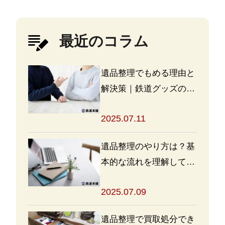
最近のコラム
遺品整理でもめる理由と
解決策｜鉄道グッズの整
理方法もアドバイス
2025.07.11
遺品整理のやり方は？基
本的な流れを理解して買
取・処分をスムーズに進
2025.07.09
めよう
遺品整理で買取処分でき