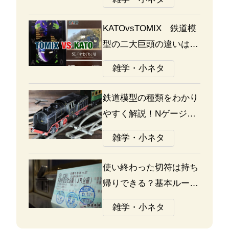
KATOvsTOMIX 鉄道模
型の二大巨頭の違いは何
か？あなたはどっち派？
雑学・小ネタ
鉄道模型の種類をわかり
やすく解説！Nゲージ、
Oゲージ、Zゲージなど
雑学・小ネタ
の違いについて
使い終わった切符は持ち
帰りできる？基本ルール
と注意点
雑学・小ネタ