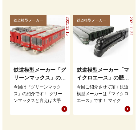
理…
としてKAT…
2021.12.15
2021.11.22
鉄道模型メーカー
鉄道模型メーカー
鉄道模型メーカー「グ
鉄道模型メーカー「マ
リーンマックス」の歴
イクロエース」の歴
史・特徴・魅力を徹底
史・特徴・魅力を徹底
今回は『グリーンマック
今回ご紹介させて頂く鉄道
解説
解説
ス』の紹介です！ グリー
模型メーカーは『マイクロ
ンマックスと言えば大手鉄
エース』です！ マイクロ
道模型メーカーが取り上げ
エースと言えば私鉄車両を
ないような地方の私鉄やレ
積極的に模型化する事や珍
アな車両を販…
しい車両を…