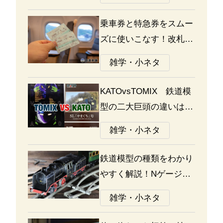
乗車券と特急券をスムー
ズに使いこなす！改札の
通り方ガイド
雑学・小ネタ
KATOvsTOMIX 鉄道模
型の二大巨頭の違いは何
か？あなたはどっち派？
雑学・小ネタ
鉄道模型の種類をわかり
やすく解説！Nゲージ、
Oゲージ、Zゲージなど
雑学・小ネタ
の違いについて