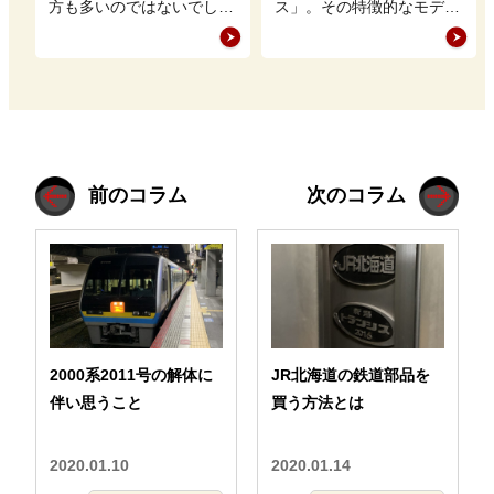
方も多いのではないでしょ
ス」。その特徴的なモデル
うか。特に、まだ価値のあ
展開や緻密なディテールが
る品物は適切に買取に出す
魅力ですが、「壊れやす
ことで、新…
い」との評価も…
前のコラム
次のコラム
2000系2011号の解体に
JR北海道の鉄道部品を
伴い思うこと
買う方法とは
2020.01.10
2020.01.14