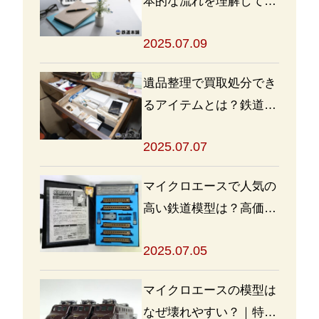
本的な流れを理解して買
取・処分をスムーズに進
2025.07.09
めよう
遺品整理で買取処分でき
るアイテムとは？鉄道グ
ッズを高く売るポイント
2025.07.07
も
マイクロエースで人気の
高い鉄道模型は？高価買
取の秘訣も解説
2025.07.05
マイクロエースの模型は
なぜ壊れやすい？｜特徴