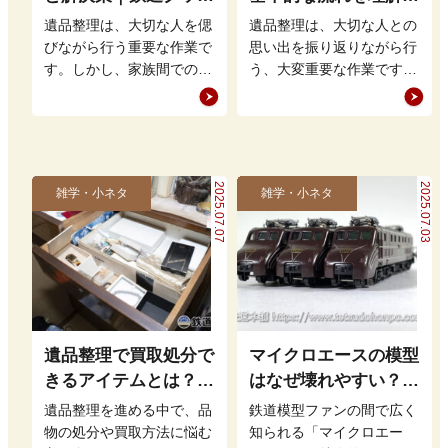
の整理方法もアドバイ
て買取・処分をスムー
遺品整理は、大切な人を偲
遺品整理は、大切な人との
ス
ズに進めよう
びながら行う重要な作業で
思い出を振り返りながら行
す。しかし、家族間での意
う、大変重要な作業です。
見の相違や思い出の品をど
しかし、どこから手をつけ
う扱うかという問題から、
れば良いのかやり方が分か
もめること…
らず、途方…
2025.07.07
2025.07.03
雑学・小ネタ
雑学・小ネタ
遺品整理で買取処分で
マイクロエースの模型
きるアイテムとは？鉄
はなぜ壊れやすい？｜
道グッズを高く売るポ
特徴と対策を解説
遺品整理を進める中で、品
鉄道模型ファンの間で広く
イントも
物の処分や買取方法に悩む
知られる「マイクロエー