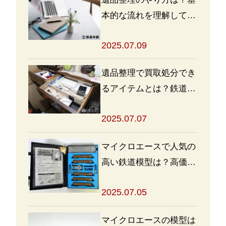
本的な流れを理解して買
取・処分をスムーズに進
2025.07.09
めよう
遺品整理で買取処分でき
るアイテムとは？鉄道グ
ッズを高く売るポイント
2025.07.07
も
マイクロエースで人気の
高い鉄道模型は？高価買
取の秘訣も解説
2025.07.05
マイクロエースの模型は