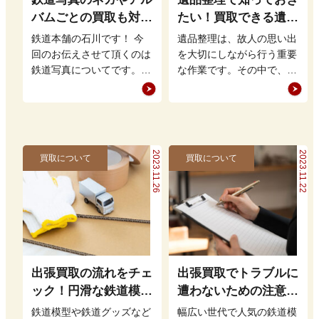
バムごとの買取も対応
たい！買取できる遺品
いたします
と高く売るコツ
鉄道本舗の石川です！ 今
遺品整理は、故人の思い出
回のお伝えさせて頂くのは
を大切にしながら行う重要
鉄道写真についてです。
な作業です。その中で、遺
鉄道写真と言うと軽便鉄道
族が買取可能な遺品を見極
の工事の様子などから最近
め、適切に処分すること
の鉄道写真…
は、後々の手…
2023.11.26
2023.11.22
買取について
買取について
出張買取の流れをチェ
出張買取でトラブルに
ック！円滑な鉄道模型
遭わないための注意点
買取のために知ってお
とは？業者の選び方も
鉄道模型や鉄道グッズなど
幅広い世代で人気の鉄道模