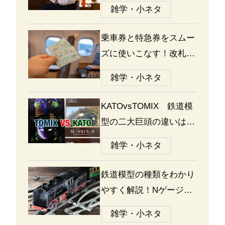
る選び方のポイント
雑学・小ネタ
乗車券と特急券をスムー
ズに使いこなす！改札の
通り方ガイド
雑学・小ネタ
KATOvsTOMIX 鉄道模
型の二大巨頭の違いは何
か？あなたはどっち派？
雑学・小ネタ
鉄道模型の種類をわかり
やすく解説！Nゲージ、
Oゲージ、Zゲージなど
雑学・小ネタ
の違いについて