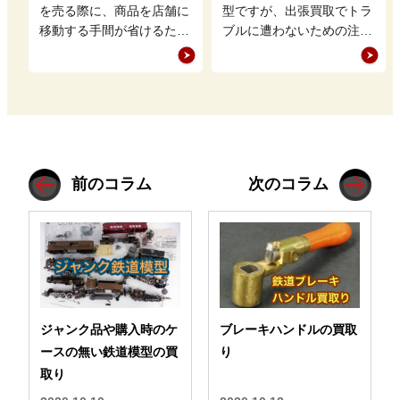
きたいこと
確認
を売る際に、商品を店舗に
型ですが、出張買取でトラ
移動する手間が省けるため
ブルに遭わないための注意
人気がある出張買取です
点はどのようなものがある
が、その流れはどのような
のでしょうか。 実際の出
ものなのでし…
張買取の現…
前のコラム
次のコラム
ジャンク品や購入時のケ
ブレーキハンドルの買取
ースの無い鉄道模型の買
り
取り