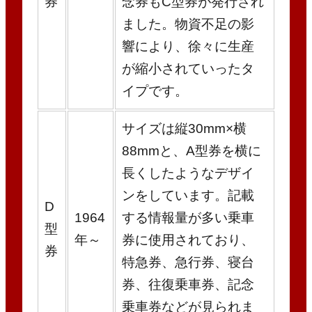
券
念券もC型券が発行され
ました。物資不足の影
響により、徐々に生産
が縮小されていったタ
イプです。
サイズは縦30mm×横
88mmと、A型券を横に
長くしたようなデザイ
ンをしています。記載
D
1964
する情報量が多い乗車
型
年～
券に使用されており、
券
特急券、急行券、寝台
券、往復乗車券、記念
乗車券などが見られま