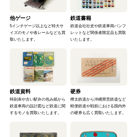
他ゲージ
鉄道書籍
5インチゲージ以上など特大サ
鉄道会社社史や鉄道車両パンフ
イズのモノや各レールなども買
レットなど関係者限定品も買取
取いたします。
いたします。
鉄道資料
硬券
時刻表や古い駅弁の包み紙から
樺太鉄道から沖縄県営鉄道など
鉄道車両の設計図など鉄道に関
軽便鉄道や戦前における国内外
するモノを買取いたします。
の硬券も広く買取いたします。