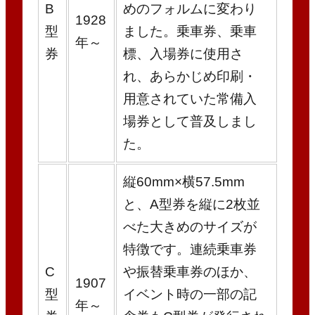
B
めのフォルムに変わり
1928
型
ました。乗車券、乗車
年～
券
標、入場券に使用さ
れ、あらかじめ印刷・
用意されていた常備入
場券として普及しまし
た。
縦60mm×横57.5mm
と、A型券を縦に2枚並
べた大きめのサイズが
特徴です。連続乗車券
C
や振替乗車券のほか、
1907
型
イベント時の一部の記
年～