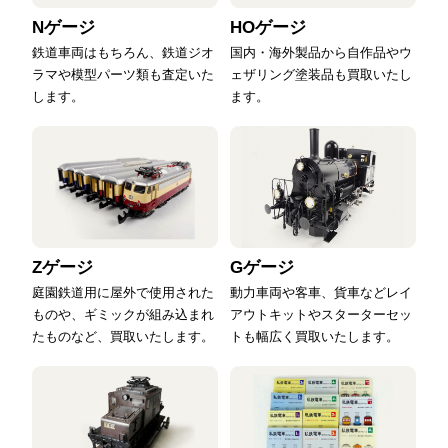
Nゲージ
HOゲージ
鉄道車両はもちろん、鉄道ジオ
国内・海外製品から自作品やウ
ラマや模型パーツ類も査定いた
ェザリング塗装品も買取いたし
します。
ます。
Zゲージ
Gゲージ
庭園鉄道用に屋外で使用された
動力車両や客車、貨車などレイ
ものや、ギミックが組み込まれ
アウトキットやスターターセッ
たものなど、買取いたします。
トも幅広く買取いたします。