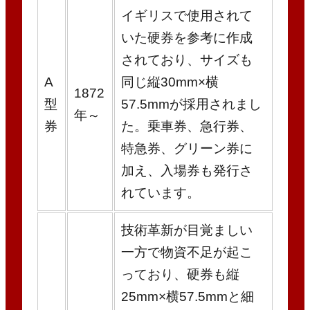
イギリスで使用されて
いた硬券を参考に作成
されており、サイズも
A
同じ縦30mm×横
1872
型
57.5mmが採用されまし
年～
券
た。乗車券、急行券、
特急券、グリーン券に
加え、入場券も発行さ
れています。
技術革新が目覚ましい
一方で物資不足が起こ
っており、硬券も縦
25mm×横57.5mmと細