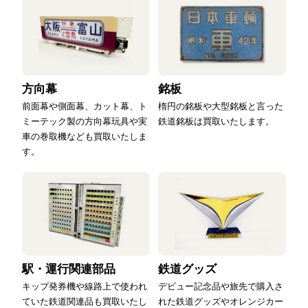
方向幕
銘板
前面幕や側面幕、カット幕、ト
楕円の銘板や大型銘板と言った
ミーテック製の方向幕玩具や実
鉄道銘板は買取いたします。
車の巻取機なども買取いたしま
す。
駅・運行関連部品
鉄道グッズ
キップ発券機や線路上で使われ
デビュー記念品や旅先で購入さ
ていた鉄道関連品も買取いたし
れた鉄道グッズやオレンジカー