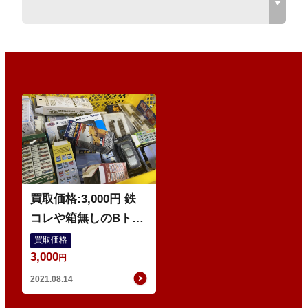
・
コ
買取価格:3,000円 鉄
コレや箱無しのBトレ
などのまとめ
買取価格
3,000
円
2021.08.14