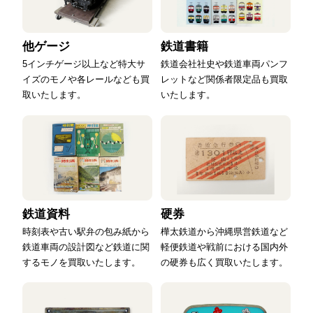
他ゲージ
鉄道書籍
5インチゲージ以上など特大サ
鉄道会社社史や鉄道車両パンフ
イズのモノや各レールなども買
レットなど関係者限定品も買取
取いたします。
いたします。
鉄道資料
硬券
時刻表や古い駅弁の包み紙から
樺太鉄道から沖縄県営鉄道など
鉄道車両の設計図など鉄道に関
軽便鉄道や戦前における国内外
するモノを買取いたします。
の硬券も広く買取いたします。