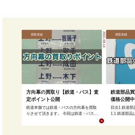
2021.09.14
買取実績
買取実績
方向幕の買取り【鉄道・バス】査
鉄道部品買
定ポイント公開
価格公開中
鉄道本舗では鉄道・バスの方向幕を買取
目次1 鉄道
りさせて頂きます。 今回は鉄道・バス方
1.1 鉄道部
向幕と愛称幕の買取りポイントについて
です。1.2 
解説をさせて頂きまし…
≫…