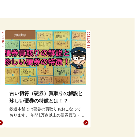
2021.07.30
2021.03.31
買取実績
古い切符（硬券）買取りの解説と
珍しい硬券の特徴とは！？
鉄道本舗では硬券の買取りもおこなって
おります。 年間1万点以上の硬券買取・販
売実績のある鉄道本舗までお売り下さ
い！ 目次1 買取価…