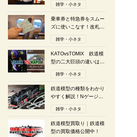
雑学・小ネタ
乗車券と特急券をスムー
ズに使いこなす！改札の
通り方ガイド
雑学・小ネタ
KATOvsTOMIX 鉄道模
型の二大巨頭の違いは何
か？あなたはどっち派？
雑学・小ネタ
鉄道模型の種類をわかり
やすく解説！Nゲージ、
Oゲージ、Zゲージなど
雑学・小ネタ
の違いについて
鉄道模型買取り｜鉄道模
型の買取価格公開中！