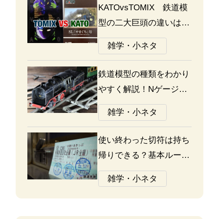
KATOvsTOMIX 鉄道模
型の二大巨頭の違いは何
か？あなたはどっち派？
雑学・小ネタ
鉄道模型の種類をわかり
やすく解説！Nゲージ、
Oゲージ、Zゲージなど
雑学・小ネタ
の違いについて
使い終わった切符は持ち
帰りできる？基本ルール
と注意点
雑学・小ネタ