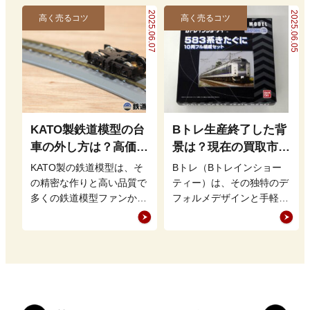
2025.06.07
2025.06.05
高く売るコツ
高く売るコツ
KATO製鉄道模型の台
Bトレ生産終了した背
車の外し方は？高価買
景は？現在の買取市場
取につながるメンテナ
での評価や高値で売る
KATO製の鉄道模型は、そ
Bトレ（Bトレインショー
ンス方法
ポイント
の精密な作りと高い品質で
ティー）は、その独特のデ
多くの鉄道模型ファンから
フォルメデザインと手軽に
支持を集めています。 し
楽しめる組み立て式という
かし、中には台車の外し方
点に特徴があり、多くの鉄
がわから…
道模型ファ…