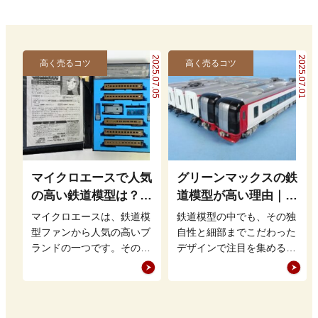
2025.07.05
2025.07.01
高く売るコツ
高く売るコツ
マイクロエースで人気
グリーンマックスの鉄
の高い鉄道模型は？高
道模型が高い理由｜そ
価買取の秘訣も解説
の魅力と高価買取の条
マイクロエースは、鉄道模
鉄道模型の中でも、その独
件とは
型ファンから人気の高いブ
自性と細部までこだわった
ランドの一つです。その精
デザインで注目を集める
密なデザインや幅広いライ
「グリーンマックス」。他
ンナップは、初心者からコ
のメーカーと比べて価格が
レクターま…
高いと言われ…