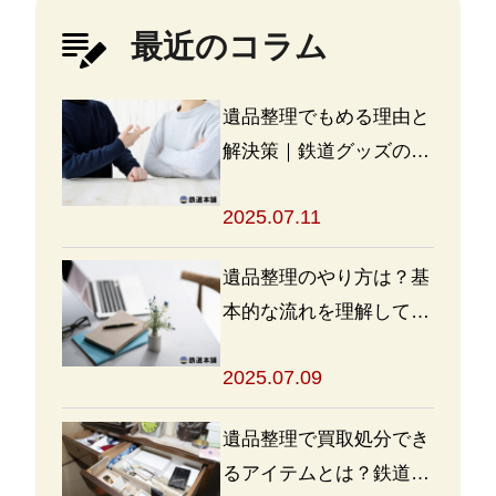
最近のコラム
遺品整理でもめる理由と
解決策｜鉄道グッズの整
理方法もアドバイス
2025.07.11
遺品整理のやり方は？基
本的な流れを理解して買
取・処分をスムーズに進
2025.07.09
めよう
遺品整理で買取処分でき
るアイテムとは？鉄道グ