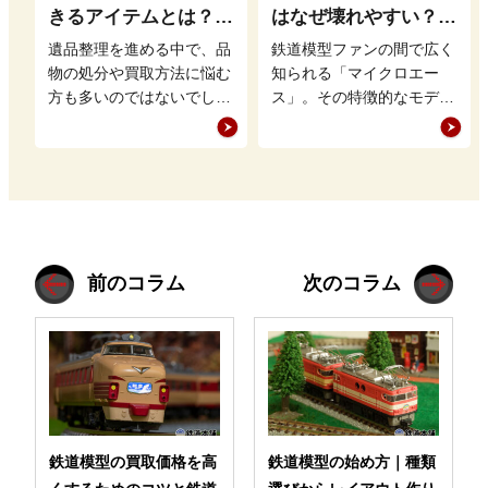
きるアイテムとは？鉄
はなぜ壊れやすい？｜
道グッズを高く売るポ
特徴と対策を解説
遺品整理を進める中で、品
鉄道模型ファンの間で広く
イントも
物の処分や買取方法に悩む
知られる「マイクロエー
方も多いのではないでしょ
ス」。その特徴的なモデル
うか。特に、まだ価値のあ
展開や緻密なディテールが
る品物は適切に買取に出す
魅力ですが、「壊れやす
ことで、新…
い」との評価も…
前のコラム
次のコラム
鉄道模型の買取価格を高
鉄道模型の始め方｜種類