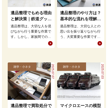
遺品整理でもめる理由
遺品整理のやり方は？
と解決策｜鉄道グッズ
基本的な流れを理解し
の整理方法もアドバイ
て買取・処分をスムー
遺品整理は、大切な人を偲
遺品整理は、大切な人との
ス
ズに進めよう
びながら行う重要な作業で
思い出を振り返りながら行
す。しかし、家族間での意
う、大変重要な作業です。
見の相違や思い出の品をど
しかし、どこから手をつけ
う扱うかという問題から、
れば良いのかやり方が分か
もめること…
らず、途方…
2025.07.07
2025.07.03
雑学・小ネタ
雑学・小ネタ
遺品整理で買取処分で
マイクロエースの模型