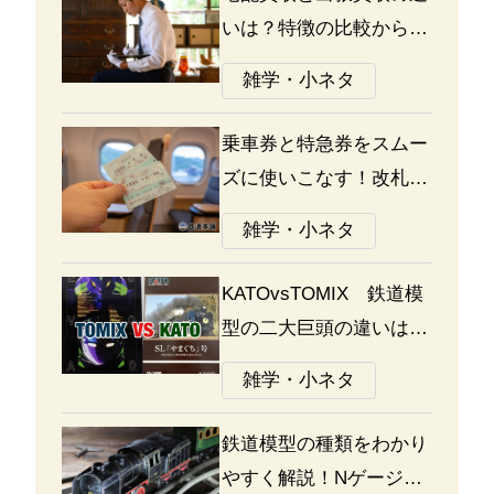
いは？特徴の比較から探
る選び方のポイント
雑学・小ネタ
乗車券と特急券をスムー
ズに使いこなす！改札の
通り方ガイド
雑学・小ネタ
KATOvsTOMIX 鉄道模
型の二大巨頭の違いは何
か？あなたはどっち派？
雑学・小ネタ
鉄道模型の種類をわかり
やすく解説！Nゲージ、