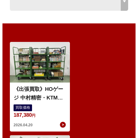
O
《出張買取》HOゲー
ジ 中村精密・KTM・
珊瑚模型 などの鉄道
買取価格
187,380
模型 多数
円
2026.04.20