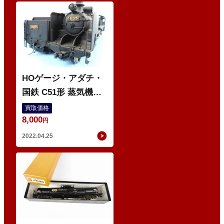
O
HOゲージ・アダチ・
国鉄 C51形 蒸気機関
車・総合キット・組立
買取価格
8,000
品・不動・ジャンク・
円
鉄道模型
2022.04.25
O