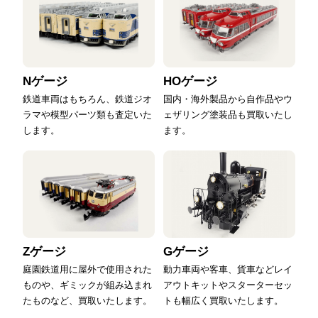
Nゲージ
HOゲージ
鉄道車両はもちろん、鉄道ジオ
国内・海外製品から自作品やウ
ラマや模型パーツ類も査定いた
ェザリング塗装品も買取いたし
します。
ます。
Zゲージ
Gゲージ
庭園鉄道用に屋外で使用された
動力車両や客車、貨車などレイ
ものや、ギミックが組み込まれ
アウトキットやスターターセッ
たものなど、買取いたします。
トも幅広く買取いたします。