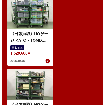
O
《出張買取》HOゲー
ジ KATO・TOMIX・
マイクロエース など
買取価格
1,529,600
の鉄道模型 多数
円
2025.10.06
O
《出張買取》HOゲー