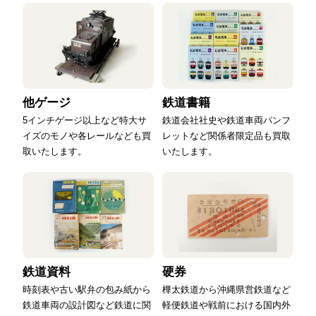
他ゲージ
鉄道書籍
5インチゲージ以上など特大サ
鉄道会社社史や鉄道車両パンフ
イズのモノや各レールなども買
レットなど関係者限定品も買取
取いたします。
いたします。
鉄道資料
硬券
時刻表や古い駅弁の包み紙から
樺太鉄道から沖縄県営鉄道など
鉄道車両の設計図など鉄道に関
軽便鉄道や戦前における国内外