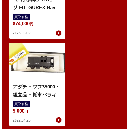
ジ FULGUREX Bayer.
Gt2×4/4（BR96）な
買取価格
874,000
どの鉄道模型 多数
円
2025.06.02
O
アダチ・ワフ35000・
組立品・貨車バラキッ
ト・鉄道模型
買取価格
5,000
円
2022.04.26