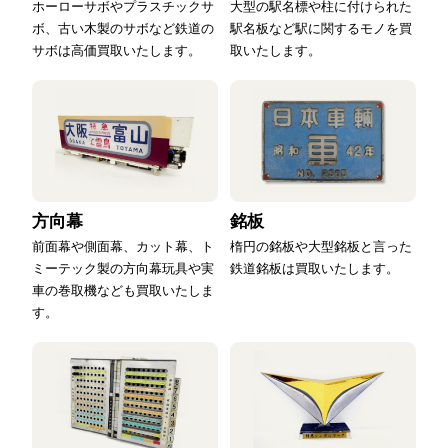
ホーローサボやプラスチックサ
大型の駅名標や柱に付けられた
ボ、古い木製のサボなど鉄道の
駅名板など駅に関するモノを買
サボは高価買取いたします。
取いたします。
方向幕
銘板
前面幕や側面幕、カット幕、ト
楕円の銘板や大型銘板と言った
ミーテック製の方向幕玩具や実
鉄道銘板は買取いたします。
車の巻取機なども買取いたしま
す。