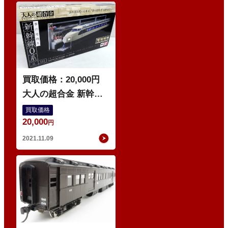
他
ゲ
ー
ジ
買取価格：20,000円
大人の超合金 新幹線0
系 初回生産分限定特
買取価格
20,000
典付 BANDAI 1/45ス
円
ケール バンダイ
2021.11.09
O