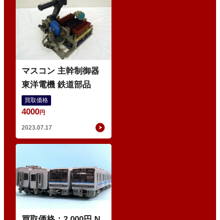
マ
ス
コ
ン
マスコン 主幹制御器
東洋電機 鉄道部品
買取価格
4000
円
2023.07.17
ゲ
ー
ジ
買取価格：2,000円 N