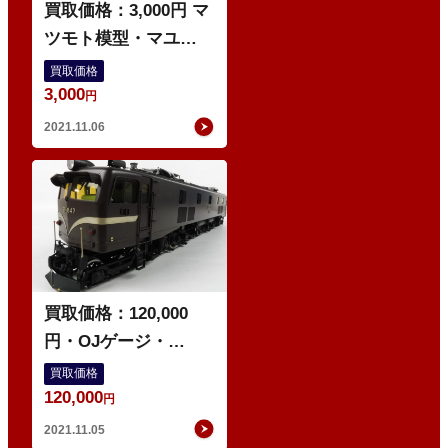
買取価格：3,000円 マ
ツモト模型・マユ
31・客車・鉄道模型
買取価格
3,000
円
2021.11.06
J
買取価格：120,000
円・OJゲージ・
KTM・EF58・電気機
買取価格
120,000
関車・カツミ・鉄道模
円
型
2021.11.05