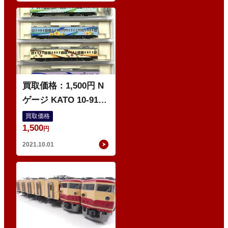
ゲ
ー
ジ
買取価格：1,500円 N
ゲージ KATO 10-912
201系 四季彩タイプ 4
買取価格
1,500
両セット JR東日本
円
2021.10.01
ゲ
ー
ジ