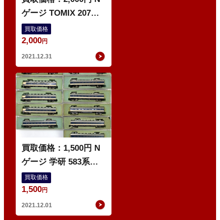
ゲージ TOMIX 207系
まとめ JR西日本 トミ
買取価格
2,000
ックス 鉄道模型
円
2021.12.31
ゲ
ー
ジ
買取価格：1,500円 N
ゲージ 学研 583系ま
とめ 寝台特急電車 モ
買取価格
1,500
ハネ582 クハネ583 サ
円
シ581 他 GAKKEN 鉄
2021.12.01
道模型 まとめ