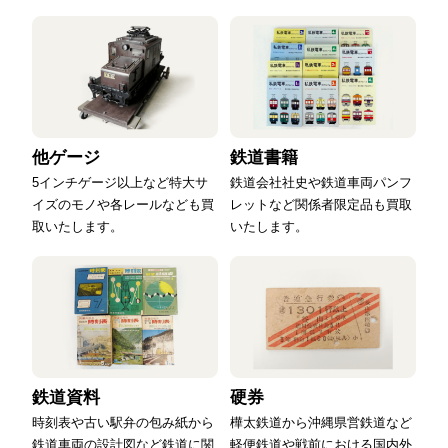
他ゲージ
鉄道書籍
5インチゲージ以上など特大サ
鉄道会社社史や鉄道車両パンフ
イズのモノや各レールなども買
レットなど関係者限定品も買取
取いたします。
いたします。
鉄道資料
硬券
時刻表や古い駅弁の包み紙から
樺太鉄道から沖縄県営鉄道など
鉄道車両の設計図など鉄道に関
軽便鉄道や戦前における国内外