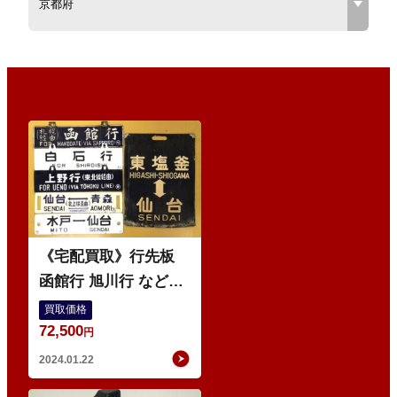
・
先
《宅配買取》行先板
函館行 旭川行 などの
鉄道部品6点
買取価格
72,500
円
2024.01.22